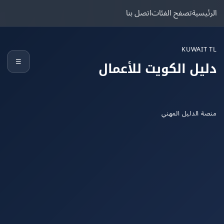
يسية
تصفح الفئات
اتصل بنا
KUWAIT
☰
يل الكويت للأعمال
 الدليل المهني