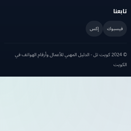
عنا
يسبوك
إكس
© 2024 كويت تل - الدليل المهني للأعمال وأرقام الهواتف في
ويت