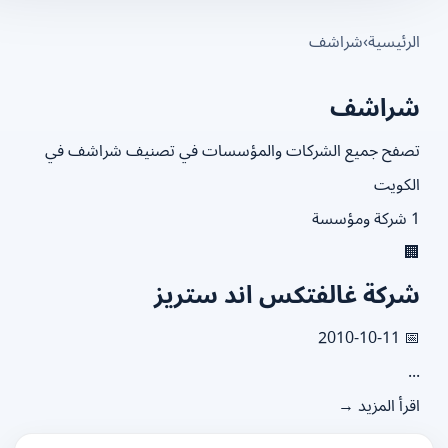
شراشف
›
الرئيس
شراش
تصفح جميع الشركات والمؤسسات في تصنيف شراشف ف
الكو
1

شركة غالفتكس اند ستري
📅 2010
.
اقرأ المزيد