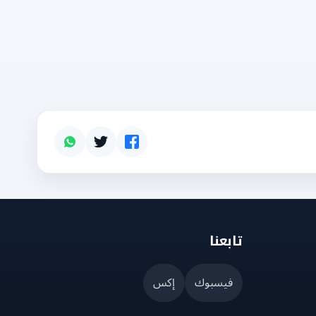
تابعنا
فيسبوك
إكس