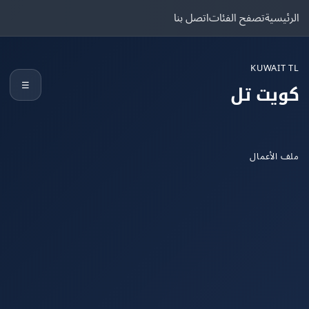
يسية
تصفح الفئات
اتصل بنا
KUWAIT
☰
يت تل
الأعمال