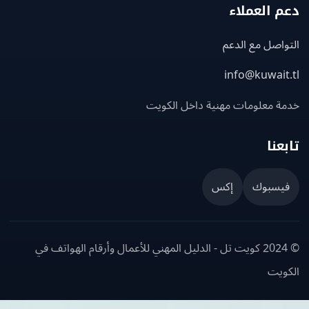
 العملاء
اصل مع الدعم
info@kuwait
ة معلومات مهنية داخل الكويت
عنا
يسبوك
إكس
© 2024 كويت تل - الدليل المهني للأعمال وأرقام الهواتف في
ويت