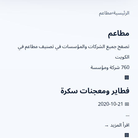
مطاعم
›
الرئيس
مطاع
تصفح جميع الشركات والمؤسسات في تصنيف مطاعم ف
الكو
760 شركة و

فطاير ومعجنات سكر
📅 2020
.
اقرأ المزيد
