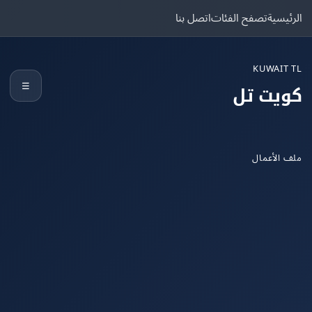
يسية
تصفح الفئات
اتصل بنا
KUWAIT
☰
يت تل
الأعمال