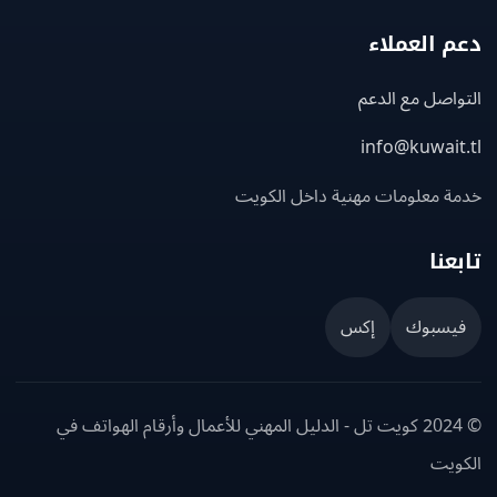
 العملاء
اصل مع الدعم
info@kuwait
ة معلومات مهنية داخل الكويت
عنا
يسبوك
إكس
© 2024 كويت تل - الدليل المهني للأعمال وأرقام الهواتف في
ويت