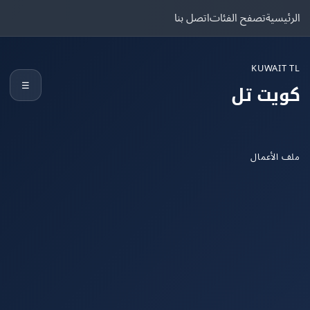
يسية
تصفح الفئات
اتصل بنا
KUWAIT
☰
يت تل
الأعمال