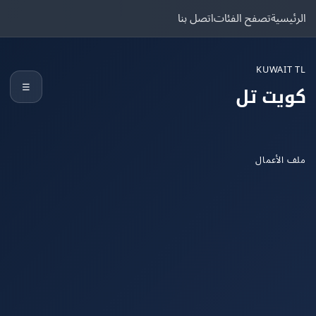
يسية
تصفح الفئات
اتصل بنا
KUWAIT
☰
يت تل
الأعمال