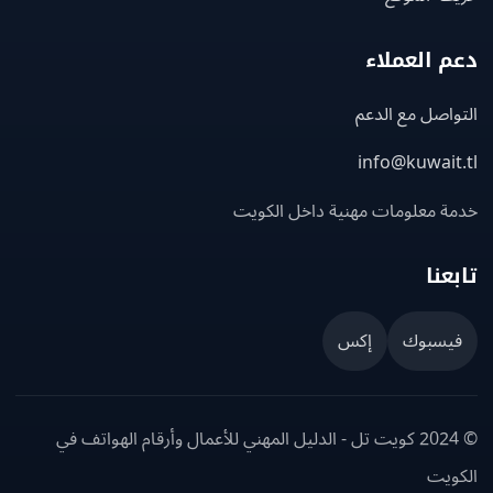
 العملاء
اصل مع الدعم
info@kuwait
ة معلومات مهنية داخل الكويت
عنا
يسبوك
إكس
© 2024 كويت تل - الدليل المهني للأعمال وأرقام الهواتف في
ويت