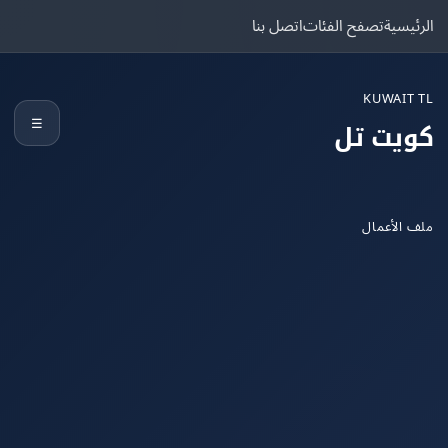
يسية
تصفح الفئات
اتصل بنا
KUWAIT
☰
يت تل
الأعمال