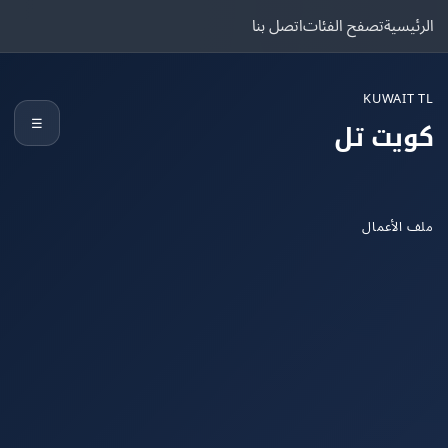
يسية
تصفح الفئات
اتصل بنا
KUWAIT
☰
يت تل
الأعمال