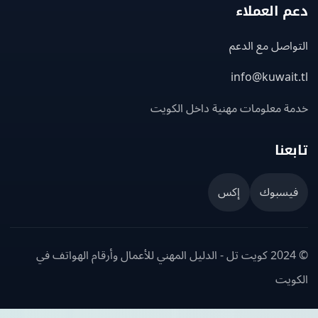
 العملاء
اصل مع الدعم
info@kuwait
ة معلومات مهنية داخل الكويت
عنا
يسبوك
إكس
© 2024 كويت تل - الدليل المهني للأعمال وأرقام الهواتف في
ويت