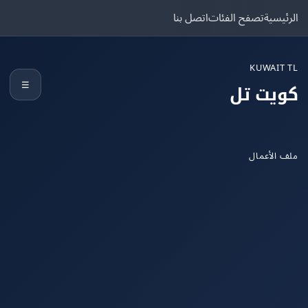
يسية
تصفح الفئات
اتصل بنا
KUWAIT
☰
يت تل
الأعمال