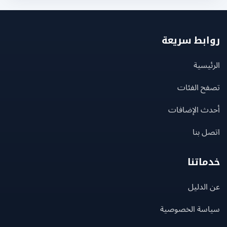
بط سريعة
يسية
ح الفئات
ث الإضافات
 بنا
اتنا
لدليل
سة الخصوصية