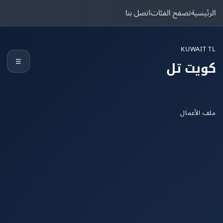
يسية
تصفح الفئات
اتصل بنا
KUWAIT
☰
يت تل
الأعمال