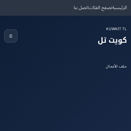
يسية
تصفح الفئات
اتصل بنا
KUWAIT
☰
يت تل
الأعمال