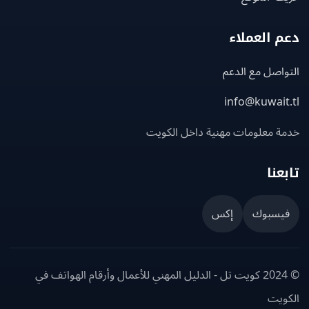
 العملاء
اصل مع الدعم
info@kuwait
ة معلومات مهنية داخل الكويت
عنا
يسبوك
إكس
© 2024 كويت تل - الدليل المهني للأعمال وأرقام الهواتف في
ويت