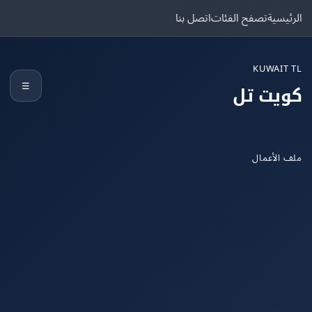
يسية
تصفح الفئات
اتصل بنا
KUWAIT
☰
يت تل
الأعمال