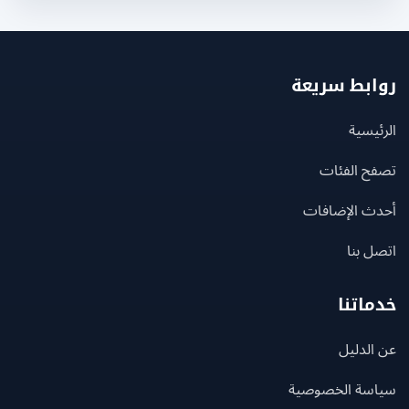
بط سريعة
يسية
ح الفئات
ث الإضافات
 بنا
اتنا
لدليل
سة الخصوصية