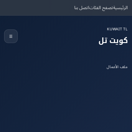
يسية
تصفح الفئات
اتصل بنا
KUWAIT
☰
يت تل
الأعمال