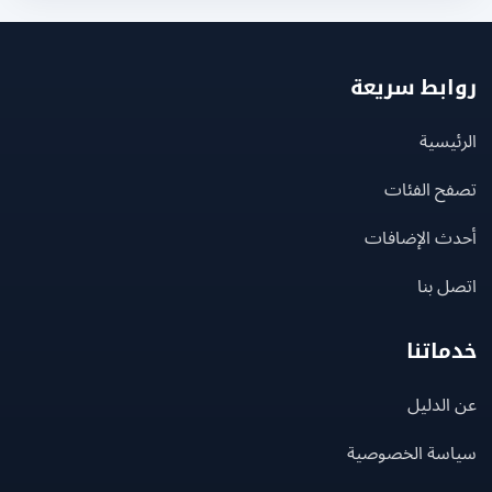
بط سريعة
يسية
ح الفئات
ث الإضافات
 بنا
اتنا
لدليل
سة الخصوصية