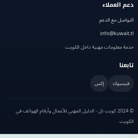
 العملاء
اصل مع الدعم
info@kuwait
ة معلومات مهنية داخل الكويت
عنا
يسبوك
إكس
© 2024 كويت تل - الدليل المهني للأعمال وأرقام الهواتف في
ويت