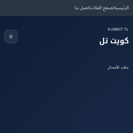
يسية
تصفح الفئات
اتصل بنا
KUWAIT
☰
يت تل
الأعمال