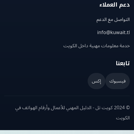
 العملاء
اصل مع الدعم
info@kuwait
ة معلومات مهنية داخل الكويت
عنا
يسبوك
إكس
© 2024 كويت تل - الدليل المهني للأعمال وأرقام الهواتف في
ويت