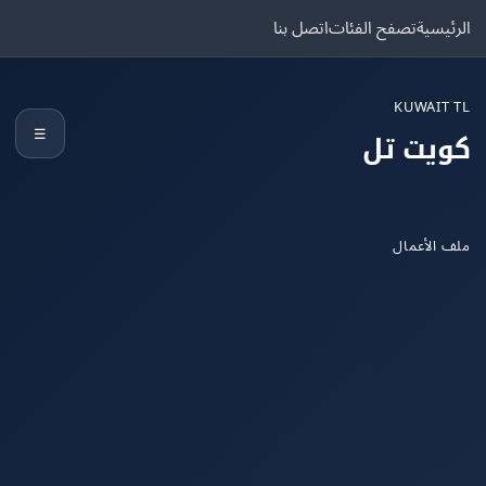
يسية
تصفح الفئات
اتصل بنا
KUWAIT
☰
يت تل
الأعمال