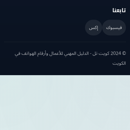
عنا
يسبوك
إكس
© 2024 كويت تل - الدليل المهني للأعمال وأرقام الهواتف في
ويت