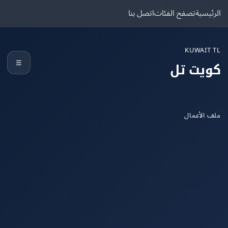
يسية
تصفح الفئات
اتصل بنا
KUWAIT
☰
يت تل
الأعمال