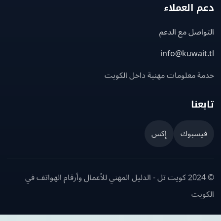
 العملاء
اصل مع الدعم
info@kuwait
ة معلومات مهنية داخل الكويت
عنا
يسبوك
إكس
© 2024 كويت تل - الدليل المهني للأعمال وأرقام الهواتف في
ويت