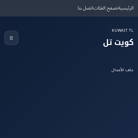
يسية
تصفح الفئات
اتصل بنا
KUWAIT
☰
يت تل
الأعمال