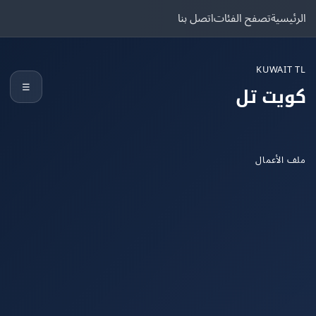
يسية
تصفح الفئات
اتصل بنا
KUWAIT
☰
يت تل
الأعمال