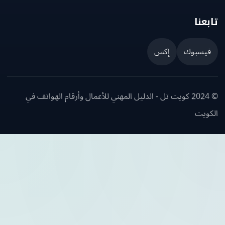
عنا
يسبوك
إكس
© 2024 كويت تل - الدليل المهني للأعمال وأرقام الهواتف في
ويت