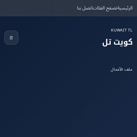
يسية
تصفح الفئات
اتصل بنا
KUWAIT
☰
يت تل
الأعمال