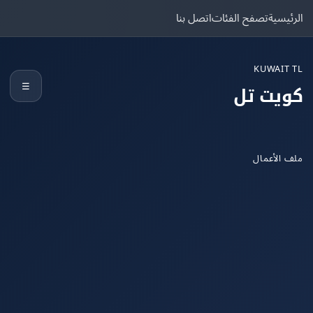
يسية
تصفح الفئات
اتصل بنا
KUWAIT
☰
يت تل
الأعمال