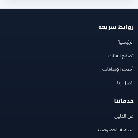
بط سريعة
يسية
ح الفئات
ث الإضافات
 بنا
اتنا
لدليل
سة الخصوصية