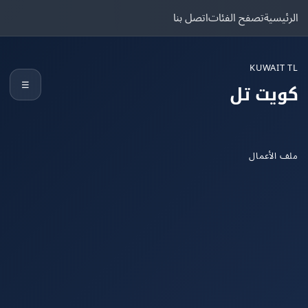
يسية
تصفح الفئات
اتصل بنا
KUWAIT
☰
يت تل
الأعمال