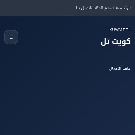
يسية
تصفح الفئات
اتصل بنا
KUWAIT
☰
يت تل
الأعمال