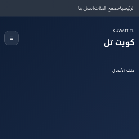
يسية
تصفح الفئات
اتصل بنا
KUWAIT
☰
يت تل
الأعمال