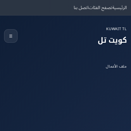
يسية
تصفح الفئات
اتصل بنا
KUWAIT
☰
يت تل
الأعمال