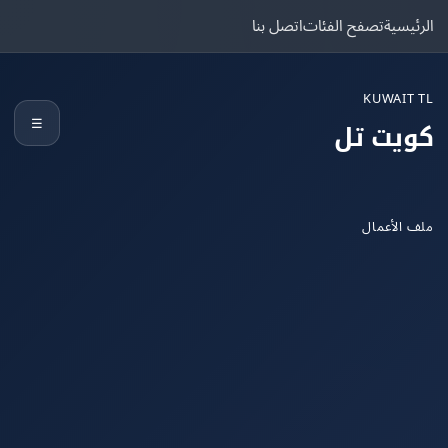
يسية
تصفح الفئات
اتصل بنا
KUWAIT
☰
يت تل
الأعمال