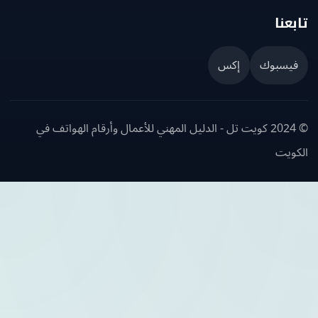
عنا
يسبوك
إكس
© 2024 كويت تل - الدليل المهني للأعمال وأرقام الهواتف في
ويت