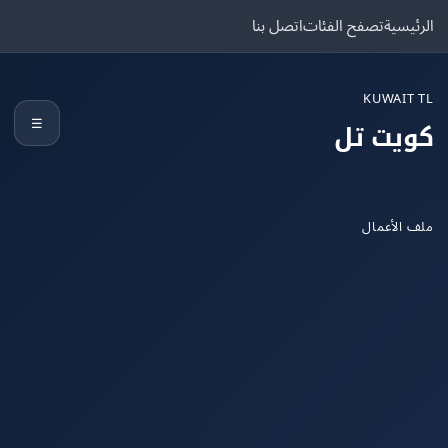
يسية
تصفح الفئات
اتصل بنا
KUWAIT
☰
يت تل
الأعمال