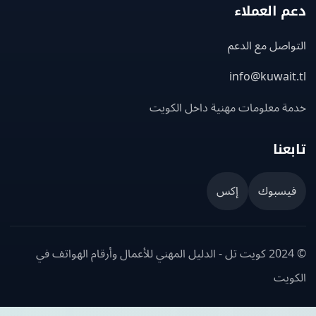
 العملاء
اصل مع الدعم
info@kuwait
ة معلومات مهنية داخل الكويت
عنا
يسبوك
إكس
© 2024 كويت تل - الدليل المهني للأعمال وأرقام الهواتف في
ويت