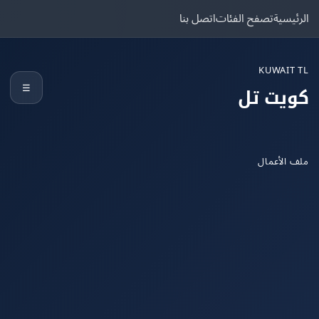
يسية
تصفح الفئات
اتصل بنا
KUWAIT
☰
يت تل
الأعمال