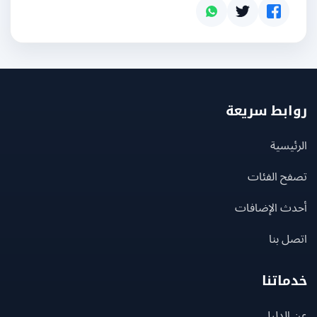
بط سريعة
يسية
ح الفئات
ث الإضافات
 بنا
اتنا
لدليل