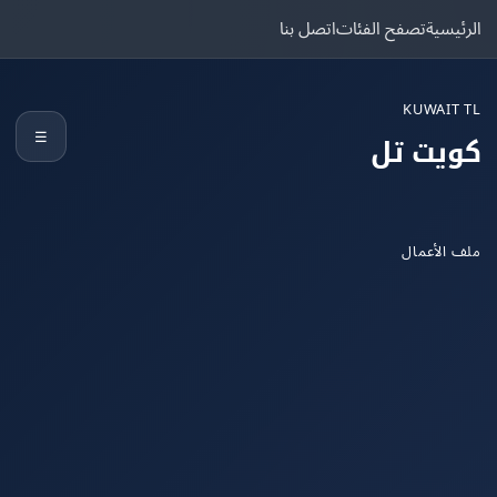
يسية
تصفح الفئات
اتصل بنا
KUWAIT
☰
يت تل
الأعمال