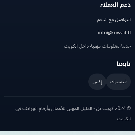
 العملاء
اصل مع الدعم
info@kuwait
ة معلومات مهنية داخل الكويت
عنا
يسبوك
إكس
© 2024 كويت تل - الدليل المهني للأعمال وأرقام الهواتف في
ويت