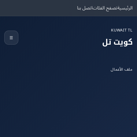
يسية
تصفح الفئات
اتصل بنا
KUWAIT
☰
يت تل
الأعمال