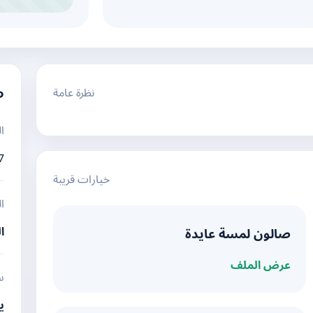
نظرة عامة
م
ا
7
خيارات قريبة
ا
ا
صالون لمسة عايدة
عرض الملف
س
ي