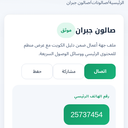
يسية
/
صالونات
/
صالون جبران
موثق
صالون جبران
ملف جهة أعمال ضمن دليل الكويت مع عرض منظم
للمحتوى الرئيسي ووسائل الوصول السريعة.
اتصال
مشاركة
حفظ
رقم الهاتف الرئيسي
25737454