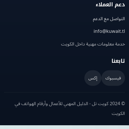
 العملاء
اصل مع الدعم
info@kuwait
ة معلومات مهنية داخل الكويت
عنا
يسبوك
إكس
© 2024 كويت تل - الدليل المهني للأعمال وأرقام الهواتف في
ويت