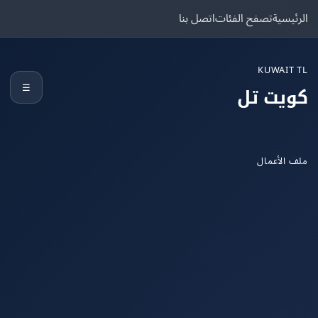
يسية
تصفح الفئات
اتصل بنا
KUWAIT
☰
يت تل
الأعمال