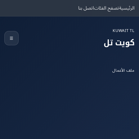
يسية
تصفح الفئات
اتصل بنا
KUWAIT
☰
يت تل
الأعمال