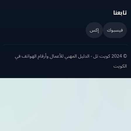
عنا
يسبوك
إكس
© 2024 كويت تل - الدليل المهني للأعمال وأرقام الهواتف في
ويت