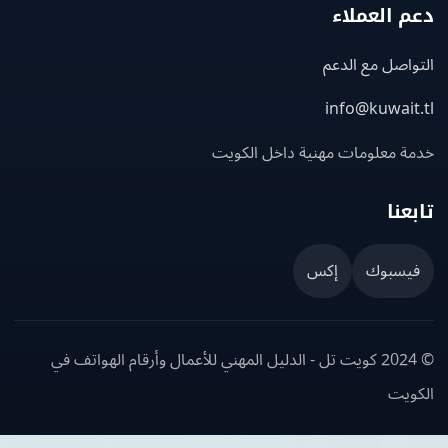
 العملاء
اصل مع الدعم
info@kuwait
ة معلومات مهنية داخل الكويت
عنا
يسبوك
إكس
© 2024 كويت تل - الدليل المهني للأعمال وأرقام الهواتف في
ويت