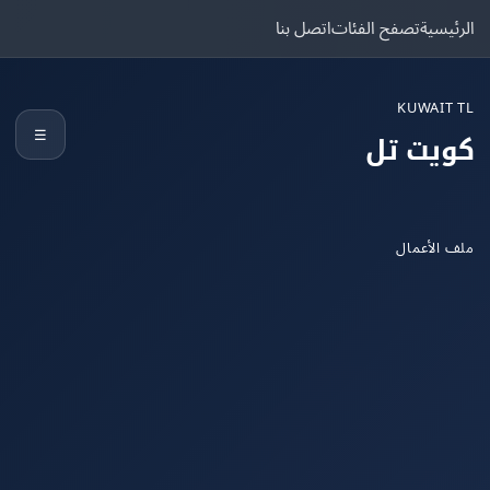
يسية
تصفح الفئات
اتصل بنا
KUWAIT
☰
يت تل
الأعمال