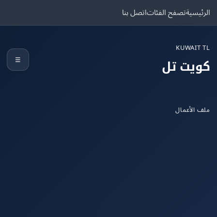
يسية
تصفح الفئات
اتصل بنا
KUWAIT
☰
يت تل
الأعمال