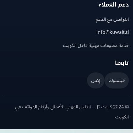
 العملاء
اصل مع الدعم
info@kuwait
ة معلومات مهنية داخل الكويت
عنا
يسبوك
إكس
© 2024 كويت تل - الدليل المهني للأعمال وأرقام الهواتف في
ويت