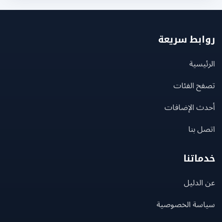
بط سريعة
يسية
ح الفئات
ث الإضافات
 بنا
اتنا
لدليل
سة الخصوصية