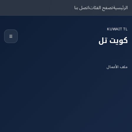
يسية
تصفح الفئات
اتصل بنا
KUWAIT
☰
يت تل
الأعمال