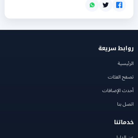
بط سريعة
يسية
ح الفئات
ث الإضافات
 بنا
اتنا
لدليل