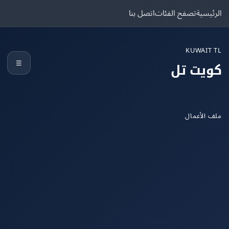
يسية
تصفح الفئات
اتصل بنا
KUWAIT
☰
يت تل
الأعمال