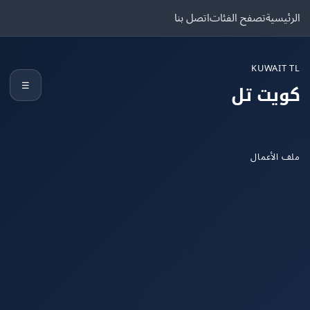
يسية
تصفح الفئات
اتصل بنا
KUWAIT
☰
يت تل
الأعمال