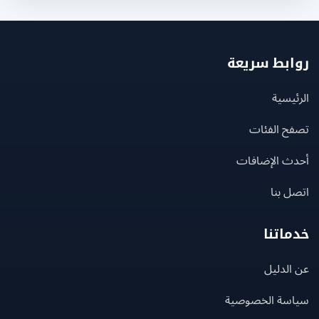
بط سريعة
يسية
ح الفئات
ث الإضافات
 بنا
اتنا
لدليل
سة الخصوصية