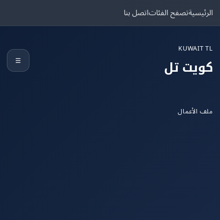
يسية
تصفح الفئات
اتصل بنا
KUWAIT
☰
يت تل
الأعمال