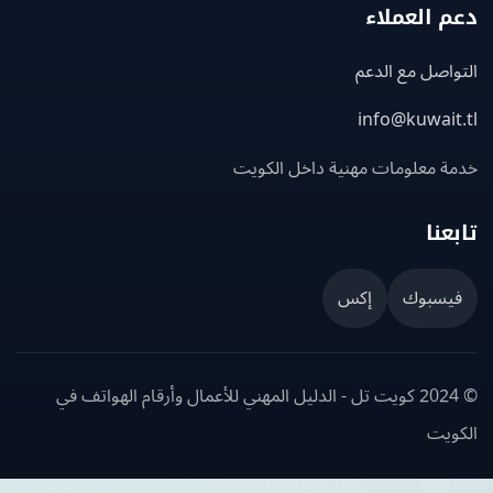
 العملاء
اصل مع الدعم
info@kuwait
ة معلومات مهنية داخل الكويت
عنا
يسبوك
إكس
© 2024 كويت تل - الدليل المهني للأعمال وأرقام الهواتف في
ويت