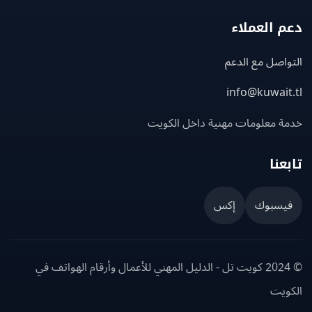
 العملاء
اصل مع الدعم
info@kuwait
ة معلومات مهنية داخل الكويت
عنا
يسبوك
إكس
© 2024 كويت تل - الدليل المهني للأعمال وأرقام الهواتف في
ويت