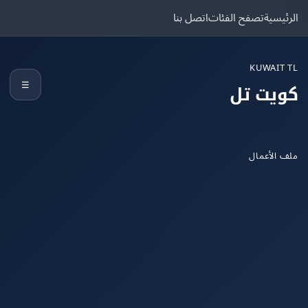
يسية
تصفح الفئات
اتصل بنا
KUWAIT
☰
يت تل
الأعمال