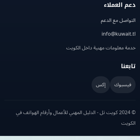
 العملاء
اصل مع الدعم
info@kuwait
ة معلومات مهنية داخل الكويت
عنا
يسبوك
إكس
© 2024 كويت تل - الدليل المهني للأعمال وأرقام الهواتف في
ويت