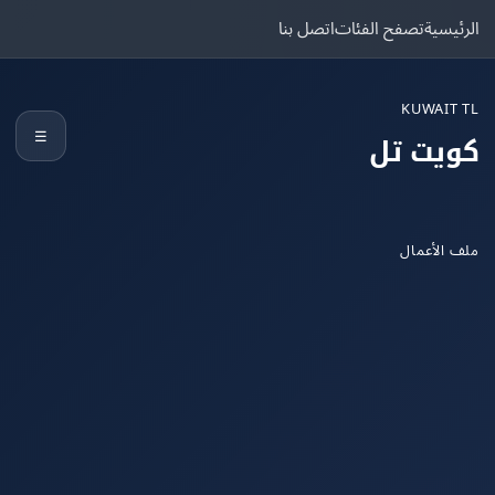
يسية
تصفح الفئات
اتصل بنا
KUWAIT
☰
يت تل
الأعمال