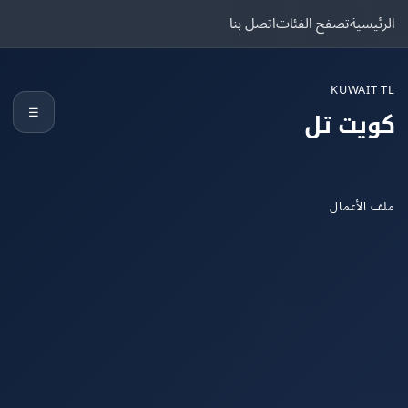
يسية
تصفح الفئات
اتصل بنا
KUWAIT
☰
يت تل
الأعمال