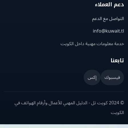
 العملاء
اصل مع الدعم
info@kuwait
ة معلومات مهنية داخل الكويت
عنا
يسبوك
إكس
© 2024 كويت تل - الدليل المهني للأعمال وأرقام الهواتف في
ويت