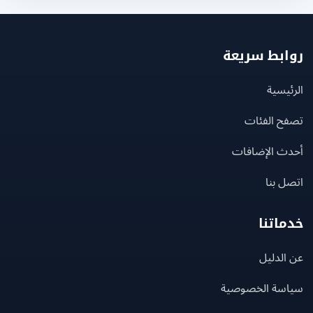
بط سريعة
يسية
ح الفئات
ث الإضافات
 بنا
اتنا
لدليل
سة الخصوصية