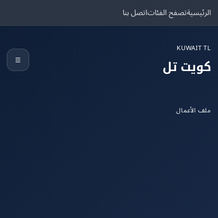
يسية
تصفح الفئات
اتصل بنا
KUWAIT
☰
يت تل
الأعمال