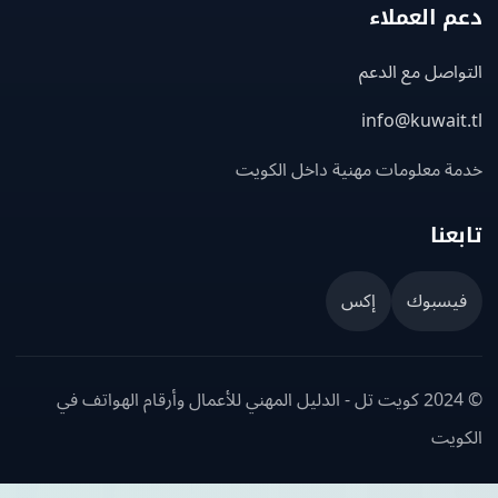
 العملاء
اصل مع الدعم
info@kuwait
ة معلومات مهنية داخل الكويت
عنا
يسبوك
إكس
© 2024 كويت تل - الدليل المهني للأعمال وأرقام الهواتف في
ويت