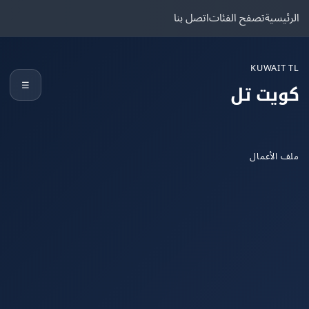
يسية
تصفح الفئات
اتصل بنا
KUWAIT
☰
يت تل
الأعمال