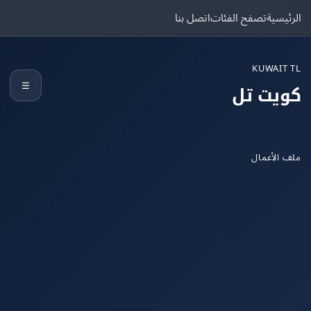
يسية
تصفح الفئات
اتصل بنا
KUWAIT
☰
يت تل
الأعمال