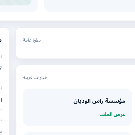
نظرة عامة
م
ا
7
خيارات قريبة
ا
ا
مؤسسة راس الوديان
عرض الملف
س
ي