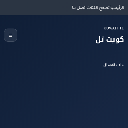
يسية
تصفح الفئات
اتصل بنا
KUWAIT
☰
يت تل
الأعمال