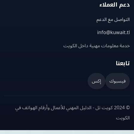
 العملاء
اصل مع الدعم
info@kuwait
ة معلومات مهنية داخل الكويت
عنا
يسبوك
إكس
© 2024 كويت تل - الدليل المهني للأعمال وأرقام الهواتف في
ويت