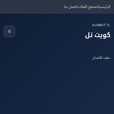
يسية
تصفح الفئات
اتصل بنا
KUWAIT
☰
يت تل
الأعمال