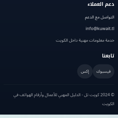
 العملاء
اصل مع الدعم
info@kuwait
ة معلومات مهنية داخل الكويت
عنا
يسبوك
إكس
© 2024 كويت تل - الدليل المهني للأعمال وأرقام الهواتف في
ويت