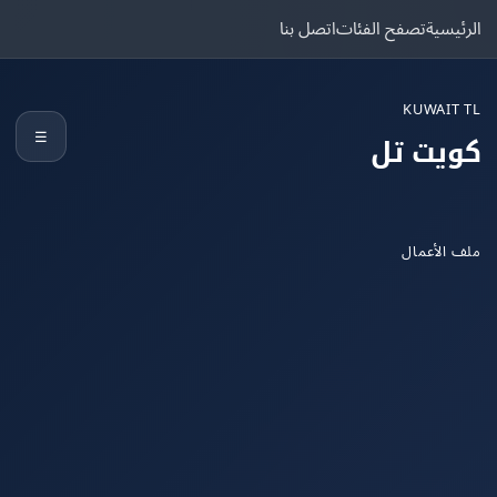
يسية
تصفح الفئات
اتصل بنا
KUWAIT
☰
يت تل
الأعمال